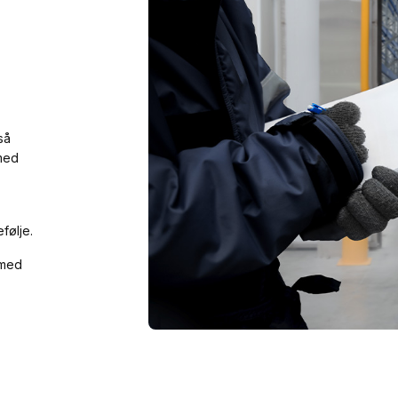
så
 med
følje.
 med