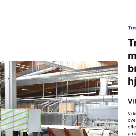
Træ
T
m
b
h
Vi
Vi 
ove
effe
pro