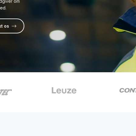
dgiver om
hed.
kt os