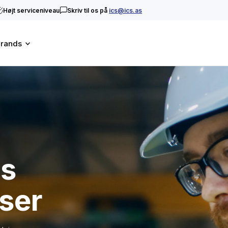
Højt serviceniveau
Skriv til os på
ics@ics.as
rands
ns
ser