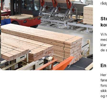
råd
St
ko
Vi 
med
kla
de s
En
Her 
føre
fors
sik
og 