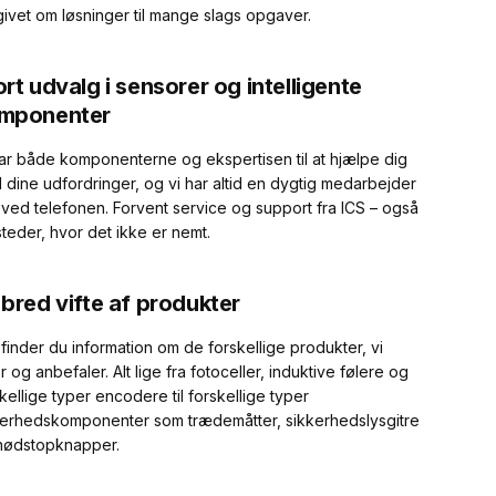
givet om løsninger til mange slags opgaver.
ort udvalg i sensorer og intelligente
mponenter
har både komponenterne og ekspertisen til at hjælpe dig
 dine udfordringer, og vi har altid en dygtig medarbejder
r ved telefonen. Forvent service og support fra ICS – også
teder, hvor det ikke er nemt.
 bred vifte af produkter
finder du information om de forskellige produkter, vi
r og anbefaler. Alt lige fra fotoceller, induktive følere og
kellige typer encodere til forskellige typer
kerhedskomponenter som trædemåtter, sikkerhedslysgitre
nødstopknapper.