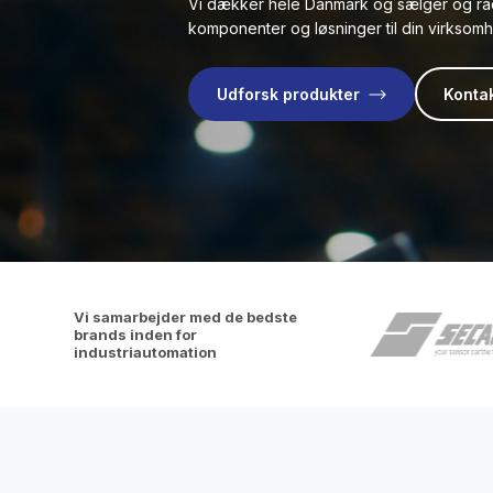
Vi dækker hele Danmark og sælger og rå
komponenter og løsninger til din virksom
Udforsk produkter
Konta
Vi samarbejder med de bedste
brands inden for
industriautomation