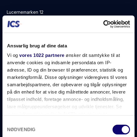
Lucernemarken 12
5260 Odense S
Danmark
Tel: +45 66 17 10 74
ics@ics.as
Ansvarlig brug af dine data
Vi og
vores 1022 partnere
ønsker dit samtykke til at
anvende cookies og indsamle persondata om IP-
adresse, ID og din browser til præferencer, statistik og
marketingformål. Disse oplysninger videregives til vores
samarbejdspartnere, der opbevarer og tilgår oplysninger
Om ICS
på din enhed for at vise dig målrettede annoncer, levere
Kontakt os
tilpasset indhold, foretage annonce- og indholdsmåling,
lave målgruppeundersøgelser og udvikle tjenester. Se
Nyhedsbrev
mere information under
indstillinger
og i vores
Nyheder
persondatapolitik. Du kan altid trække dit samtykke
Samtykkevalg
tilbage eller ændre indstillinger fra vores
NØDVENDIG
ESG
"Cookiedeklaration", eller ved at trykke på "Privacy