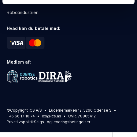
Portindustrien
Robotindustrien
Hvad kan du betale med:
Medlem af:
©Copyright ICS A/S
Lucernemarken 12, 5260 Odense S
+45 66 17 10 74
ics@ics.as
CVR. 78805412
Privatlivspolitik
Salgs- og leveringsbetingelser