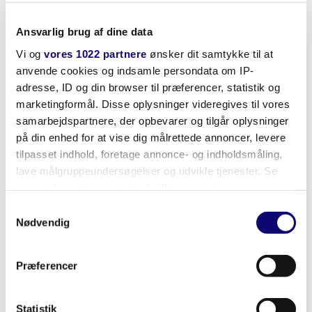
Ansvarlig brug af dine data
Vi og
vores 1022 partnere
ønsker dit samtykke til at
anvende cookies og indsamle persondata om IP-
adresse, ID og din browser til præferencer, statistik og
marketingformål. Disse oplysninger videregives til vores
samarbejdspartnere, der opbevarer og tilgår oplysninger
DOLD SAFEMASTER nødstoprelæ BO 5988
på din enhed for at vise dig målrettede annoncer, levere
tilpasset indhold, foretage annonce- og indholdsmåling,
lave målgruppeundersøgelser og udvikle tjenester. Se
mere information under
indstillinger
og i vores
persondatapolitik. Du kan altid trække dit samtykke
Samtykkevalg
tilbage eller ændre indstillinger fra vores
Nødvendig
"Cookiedeklaration", eller ved at trykke på "Privacy
trigger" ikonet.
Præferencer
Hvis du tillader det, vil vi også gerne:
Indsamle præcise oplysninger om din placering,
Statistik