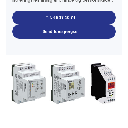
isoleringsfejl årsag til brande og personskader.
Tlf: 66 17 10 74
Send forespørgsel