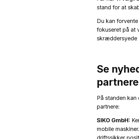
stand for at sk
Du kan forvente
fokuseret på at 
skræddersyede 
Se nyhed
partnere
På standen kan d
partnere:
SIKO GmbH:
Ken
mobile maskiner.
driftssikker pos