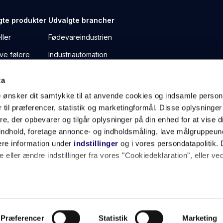
gte produkter
Udvalgte brancher
ller
Fødevareindustrien
ive følere
Industriautomation
ende encodere
Medicinalindustrien
ta
e
Portindustrien
e
ønsker dit samtykke til at anvende cookies og indsamle perso
Robotindustrien
 til præferencer, statistik og marketingformål. Disse oplysninger
e, der opbevarer og tilgår oplysninger på din enhed for at vise d
t indhold, foretage annonce- og indholdsmåling, lave målgruppeu
ere information under
indstillinger
og i vores persondatapolitik. 
 eller ændre indstillinger fra vores "Cookiedeklaration", eller ve
 også gerne:
plysninger om din placering, der kan være nøjagtig inden for få
hed baseret på en scanning af dens unikke karakteristika (fingerpr
Præferencer
Statistik
Marketing
5 66 17 10 74
ics@ics.as
CVR. 78805412