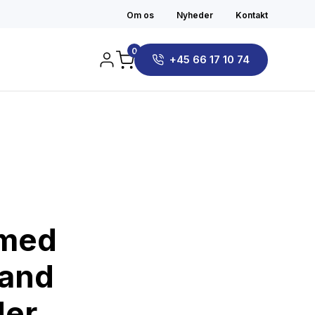
Om os
Nyheder
Kontakt
0
+45 66 17 10 74
 med
tand
der