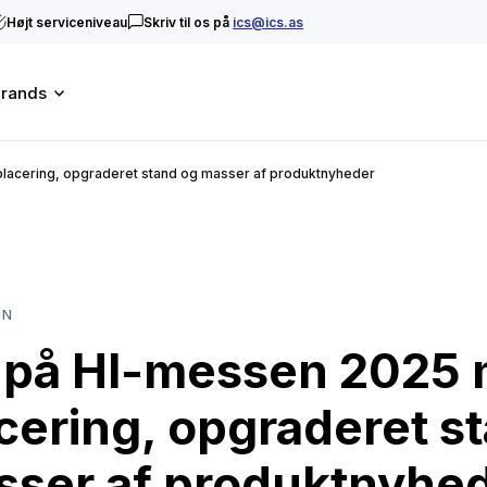
Højt serviceniveau
Skriv til os på
ics@ics.as
rands
lacering, opgraderet stand og masser af produktnyheder
IN
s på HI-messen 2025
cering, opgraderet s
sser af produktnyhe