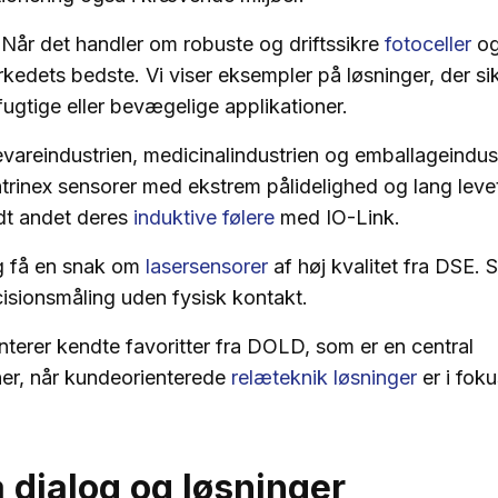
Når det handler om robuste og driftssikre
fotoceller
o
kedets bedste. Vi viser eksempler på løsninger, der si
fugtige eller bevægelige applikationer.
areindustrien, medicinalindustrien og emballageindust
ntrinex sensorer med ekstrem pålidelighed og lang levet
dt andet deres
induktive følere
med IO-Link.
 få en snak om
lasersensorer
af høj kvalitet fra DSE. 
cisionsmåling uden fysisk kontakt.
terer kendte favoritter fra DOLD, som er en central
er, når kundeorienterede
relæteknik løsninger
er i foku
 dialog og løsninger