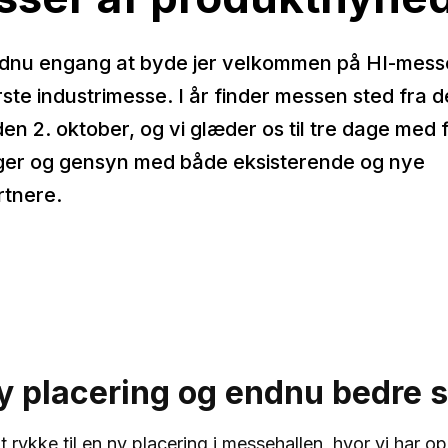
 endnu engang at byde jer velkommen på HI-mess
te industrimesse. I år finder messen sted fra d
den 2. oktober, og vi glæder os til tre dage med f
oger og gensyn med både eksisterende og nye
tnere.
ny placering og endnu bedre 
 at rykke til en ny placering i messehallen, hvor vi har 