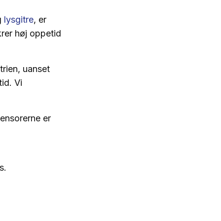
g
lysgitre
, er
krer høj oppetid
rien, uanset
id. Vi
Sensorerne er
s.