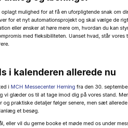
oplagt mulighed for at få en uforpligtende snak om d
er for et nyt automationsprojekt og skal vælge de rigti
ation eller ønsker at høre mere om, hvordan du kan st
mpromis med fleksibiliteten. Uanset hvad, står vores te
rere.
s i kalenderen allerede nu
ted i
MCH Messecenter Herning
fra den 30. september 
 vi glæder os til at tage imod dig på vores stand. Mer
g praktiske detaljer følger senere, men sæt allerede 
lanlæg et besøg.
l, eller vil du gerne booke et møde med os under mess