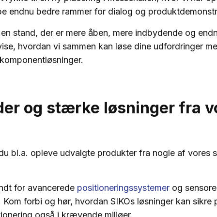
abe endnu bedre rammer for dialog og produktdemonstr
 en stand, der er mere åben, mere indbydende og end
vise, hvordan vi sammen kan løse dine udfordringer me
komponentløsninger.
er og stærke løsninger fra v
u bl.a. opleve udvalgte produkter fra nogle af vores 
dt for avancerede
positioneringssystemer
og sensorer 
 Kom forbi og hør, hvordan SIKOs løsninger kan sikre
itionering også i krævende miljøer.