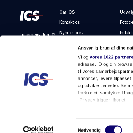
Om ICS
Udval
Kontakt os
Fotoce
Nyhedsbrev
Indukt
Lucernemarken 12
5260 Odense S
Nyheder
Roter
Ansvarlig brug af dine da
Danmark
ESG
Tæller
Vi og
vores 1022 partner
Tel: +45 66 17 10 74
Salgs- og leveringsbetingelser
adresse, ID og din browser
ics@ics.as
til vores samarbejdspartner
Privatlivspolitik
annoncer, levere tilpasse
og udvikle tjenester. Se m
trække dit samtykke tilbage
"Privacy trigger" ikonet.
Hvis du tillader det, vil vi
Indsamle præcise o
Samtykkevalg
Identificere din en
Nødvendig
©Copyright ICS A/S
Lucernemarken 12, 5260 Odense S
+4