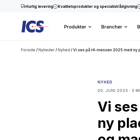
Hurtig levering
Kvalitetsprodukter og specialistrådgivning
Produkter
Brancher
B
Forside
/
Nyheder
/
Nyhed
/
Vi ses på HI-messen 2025 med ny p
NYHED
20. JUNI 2025 · 3 M
Vi se
ny pla
og ma