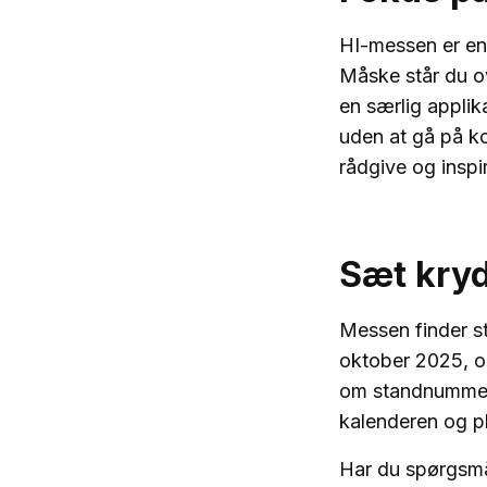
HI-messen er en 
Måske står du ov
en særlig applik
uden at gå på ko
rådgive og inspi
Sæt kryd
Messen finder s
oktober 2025, og
om standnummer o
kalenderen og p
Har du spørgsmå