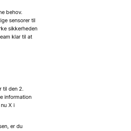
ine behov.
ge sensorer til
yrke sikkerheden
am klar til at
til den 2.
e information
nu X i
en, er du