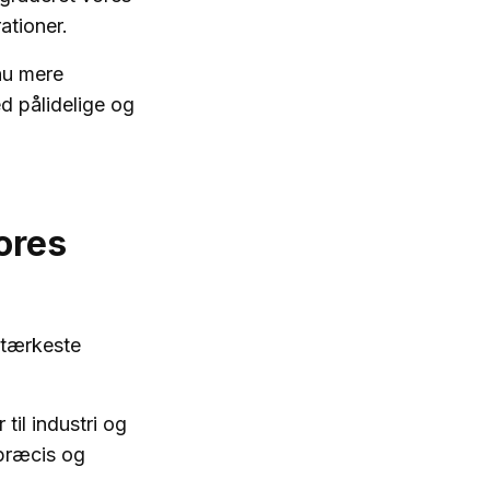
ationer.
nu mere
d pålidelige og
ores
stærkeste
til industri og
 præcis og