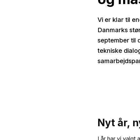
Vi er klar til
Danmarks størs
september til 
tekniske dial
samarbejdspar
Nyt år, 
I år har vi valgt