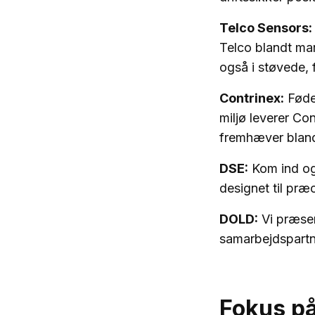
Telco Sensors:
Telco blandt mar
også i støvede, 
Contrinex:
Fødev
miljø leverer Co
fremhæver blan
DSE:
Kom ind og
designet til præ
DOLD:
Vi præsen
samarbejdspartn
Fokus på