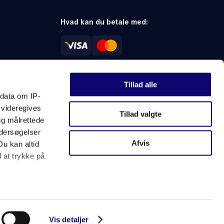
Hvad kan du betale med:
Medlem af:
Tillad alle
ndata om IP-
 videregives
Tillad valgte
ig målrettede
ndersøgelser
Afvis
Du kan altid
d at trykke på
 meter
inting)
Vis detaljer
Privatlivspolitik
Salgs- og leveringsbetingelser