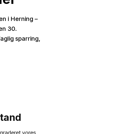
en i Herning –
en 30.
aglig sparring,
stand
opgraderet vores